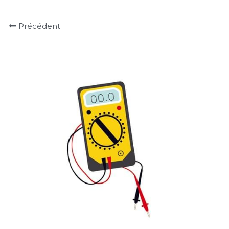
Précédent
ACCUEIL
A PROPOS
RÉALISATIONS
TARIFS
CONTACT