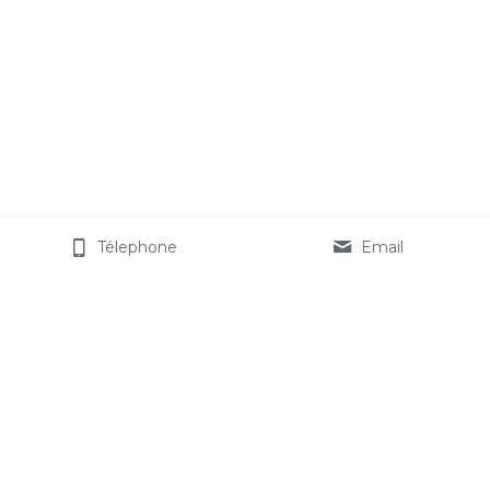
Télephone
Email
A+ Électricité © 2019
SIRET: 830 548 590 000 17
TVA intracommunautaire: FR89830548590